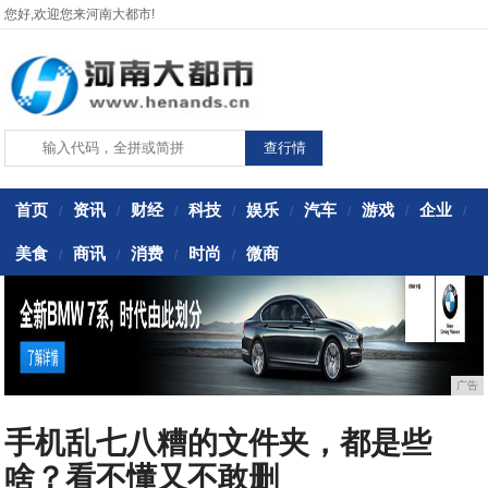
您好,欢迎您来河南大都市!
首页
资讯
财经
科技
娱乐
汽车
游戏
企业
/
/
/
/
/
/
/
/
美食
商讯
消费
时尚
微商
/
/
/
/
广告
手机乱七八糟的文件夹，都是些
啥？看不懂又不敢删