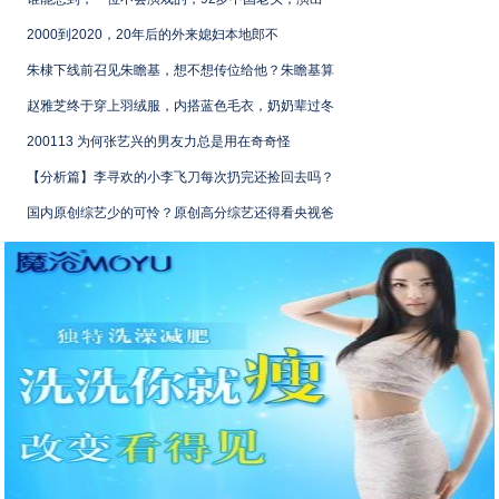
2000到2020，20年后的外来媳妇本地郎不
朱棣下线前召见朱瞻基，想不想传位给他？朱瞻基算
赵雅芝终于穿上羽绒服，内搭蓝色毛衣，奶奶辈过冬
200113 为何张艺兴的男友力总是用在奇奇怪
【分析篇】李寻欢的小李飞刀每次扔完还捡回去吗？
国内原创综艺少的可怜？原创高分综艺还得看央视爸