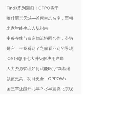
FindX系列回归！OPPO将于
喀什丽景天城—首席生态名宅，面朝
米家智能生态入坑指南
中移在线与京东物流协同合作，滞销
是它，带我看到了之前看不到的景观
iOS14想用七大升级解决用户痛
人力资源管理如何赋能医疗“新基建
颜值更高、功能更全！OPPOWa
国三车还能开几年？尽早置换北京现