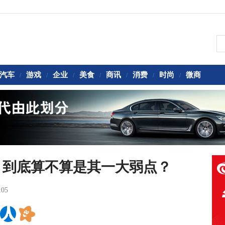
汽车
游戏
企业
美食
商讯
消费
时尚
微商
/
/
/
/
/
/
/
，到底算不算是其一大弱点？
:05