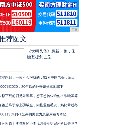
广告
推荐图文
《大明风华》最新一集，朱
瞻基提剑去见
谁能想到，一位不会演戏的，92岁中国老头，演出
2000到2020，20年后的外来媳妇本地郎不
朱棣下线前召见朱瞻基，想不想传位给他？朱瞻基算
赵雅芝终于穿上羽绒服，内搭蓝色毛衣，奶奶辈过冬
200113 为何张艺兴的男友力总是用在奇奇怪
【分析篇】李寻欢的小李飞刀每次扔完还捡回去吗？