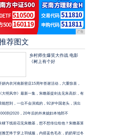
广告
推荐图文
乡村师生爆笑大作战 电影
《树上有个好
纤妍内衣河南新密店15周年答谢活动，六重惊喜，
《大明风华》最新一集，朱瞻基提剑去见朱高炽，有
谁能想到，一位不会演戏的，92岁中国老头，演出
2000到2020，20年后的外来媳妇本地郎不
朱棣下线前召见朱瞻基，想不想传位给他？朱瞻基算
赵雅芝终于穿上羽绒服，内搭蓝色毛衣，奶奶辈过冬