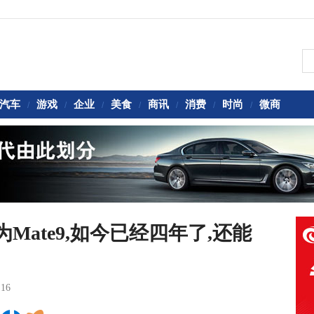
汽车
游戏
企业
美食
商讯
消费
时尚
微商
/
/
/
/
/
/
/
Mate9,如今已经四年了,还能
:16