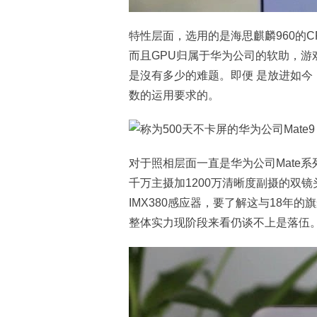
特性层面，选用的是海思麒麟960的C
而且GPU归属于华为公司的软助，游
是沒有多少的难题。即便 是放进如今，
数的运用要求的。
对于照相层面一直是华为公司Mate系
千万主摄加1200万清晰度副摄的双镜
IMX380感应器，要了解这与18年的
整体实力现阶段来看仍谈不上是落伍