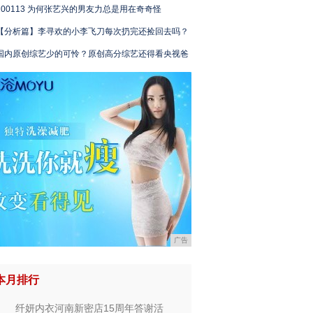
200113 为何张艺兴的男友力总是用在奇奇怪
【分析篇】李寻欢的小李飞刀每次扔完还捡回去吗？
国内原创综艺少的可怜？原创高分综艺还得看央视爸
广告
本月排行
纤妍内衣河南新密店15周年答谢活