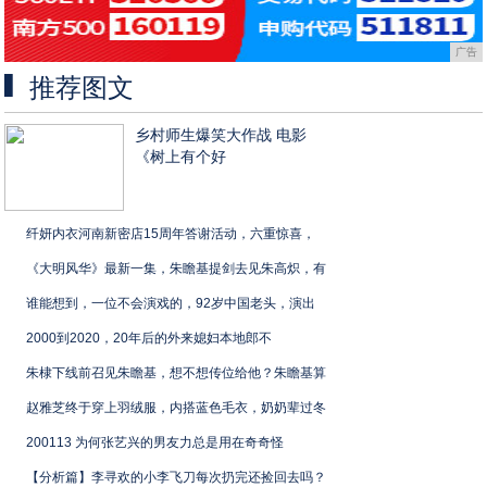
广告
推荐图文
乡村师生爆笑大作战 电影
《树上有个好
纤妍内衣河南新密店15周年答谢活动，六重惊喜，
《大明风华》最新一集，朱瞻基提剑去见朱高炽，有
谁能想到，一位不会演戏的，92岁中国老头，演出
2000到2020，20年后的外来媳妇本地郎不
朱棣下线前召见朱瞻基，想不想传位给他？朱瞻基算
赵雅芝终于穿上羽绒服，内搭蓝色毛衣，奶奶辈过冬
200113 为何张艺兴的男友力总是用在奇奇怪
【分析篇】李寻欢的小李飞刀每次扔完还捡回去吗？