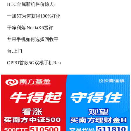
HTC金属新机售价惊人!
一加5T为何获得100%好评
干净利落|NokiaX6赏评
苹果手机如何选择回收平
台,上门
OPPO首款5G双模手机Ren