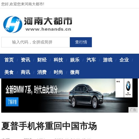
您好,欢迎您来河南大都市!
首页
资讯
财经
科技
娱乐
汽车
游戏
企业
/
/
/
/
/
/
/
/
美食
商讯
消费
时尚
微商
/
/
/
/
广告
夏普手机将重回中国市场