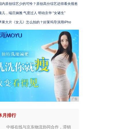
国内原创综艺少的可怜？原创高分综艺还得看央视爸
颖儿，端庄娴雅 气度过人 明动京华 “女诸生”
苹果大片《女儿》怎么拍的？好莱坞导演用iPho
广告
本月排行
中移在线与京东物流协同合作，滞销