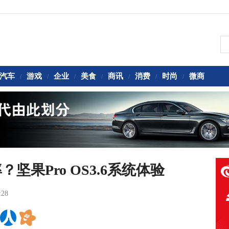
汽车
游戏
企业
美食
商讯
消费
时尚
微商
/
/
/
/
/
/
/
果Pro OS3.6系统体验
:28