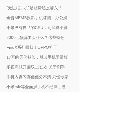
“无边框手机”是趋势还是噱头？
全普MEMS投影手机评测：办公娱
小米没有自己的CPU，到底算不算
3000元预算要买什么？这些特色
FindX系列回归！OPPO将于
17万的天价魅蓝，魅蓝手机限量版
乐视商城开启双12狂欢 关于剁手
手机内存闪存傻傻分不清 只怪专家
小米mix等全面屏手机不经摔，没