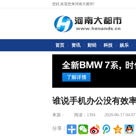
您好,欢迎您来河南大都市!
首页
资讯
财经
科技
娱乐
/
/
/
/
/
谁说手机办公没有效率？坚
来源：
阅读：1394
2020-06-17 04:07
分享：