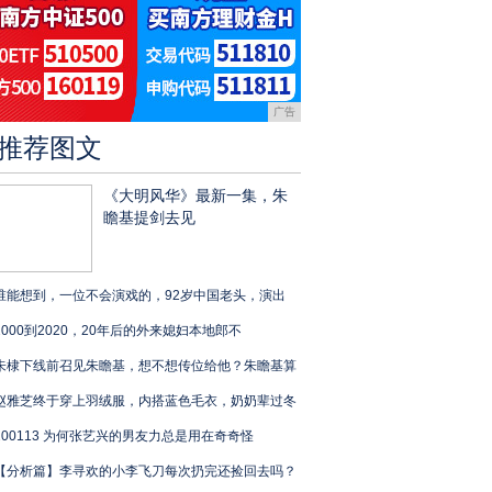
广告
推荐图文
《大明风华》最新一集，朱
瞻基提剑去见
谁能想到，一位不会演戏的，92岁中国老头，演出
2000到2020，20年后的外来媳妇本地郎不
朱棣下线前召见朱瞻基，想不想传位给他？朱瞻基算
赵雅芝终于穿上羽绒服，内搭蓝色毛衣，奶奶辈过冬
200113 为何张艺兴的男友力总是用在奇奇怪
【分析篇】李寻欢的小李飞刀每次扔完还捡回去吗？