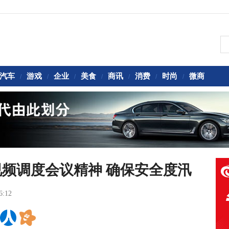
汽车
游戏
企业
美食
商讯
消费
时尚
微商
/
/
/
/
/
/
/
频调度会议精神 确保安全度汛
6:12