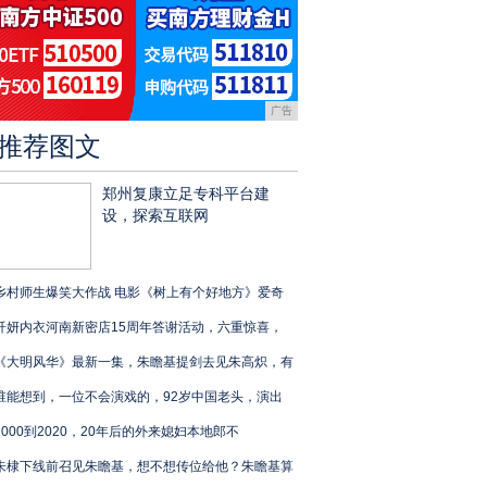
广告
推荐图文
郑州复康立足专科平台建
设，探索互联网
乡村师生爆笑大作战 电影《树上有个好地方》爱奇
纤妍内衣河南新密店15周年答谢活动，六重惊喜，
《大明风华》最新一集，朱瞻基提剑去见朱高炽，有
谁能想到，一位不会演戏的，92岁中国老头，演出
2000到2020，20年后的外来媳妇本地郎不
朱棣下线前召见朱瞻基，想不想传位给他？朱瞻基算