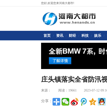
您好,欢迎您来河南大都市!
首页
资讯
财经
科技
娱乐
/
/
/
/
/
庄头镇落实全省防汛视
来源：
阅读：19661
2023-07-12 09:1
分享：