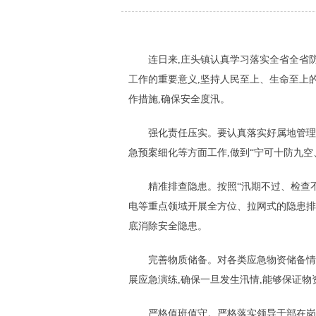
连日来,庄头镇认真学习落实全省全省
工作的重要意义,坚持人民至上、生命至上的
作措施,确保安全度汛。
强化责任压实。要认真落实好属地管理
急预案细化等方面工作,做到“宁可十防九空
精准排查隐患。按照“汛期不过、检查
电等重点领域开展全方位、拉网式的隐患排查
底消除安全隐患。
完善物质储备。对各类应急物资储备情
展应急演练,确保一旦发生汛情,能够保证
严格值班值守。严格落实领导干部在岗带