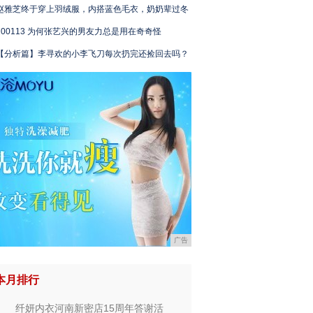
赵雅芝终于穿上羽绒服，内搭蓝色毛衣，奶奶辈过冬
200113 为何张艺兴的男友力总是用在奇奇怪
【分析篇】李寻欢的小李飞刀每次扔完还捡回去吗？
广告
本月排行
纤妍内衣河南新密店15周年答谢活