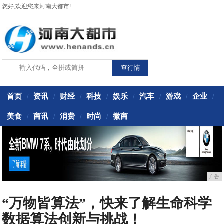
您好,欢迎您来河南大都市!
首页
资讯
财经
科技
娱乐
汽车
游戏
企业
/
/
/
/
/
/
/
/
美食
商讯
消费
时尚
微商
/
/
/
/
广告
“万物皆算法”，快来了解生命科学
数据算法创新与挑战！