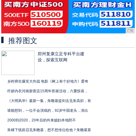
广告
推荐图文
郑州复康立足专科平台建
设，探索互联网
乡村师生爆笑大作战 电影《树上有个好地方》爱奇
纤妍内衣河南新密店15周年答谢活动，六重惊喜，
《大明风华》最新一集，朱瞻基提剑去见朱高炽，有
谁能想到，一位不会演戏的，92岁中国老头，演出
2000到2020，20年后的外来媳妇本地郎不
朱棣下线前召见朱瞻基，想不想传位给他？朱瞻基算