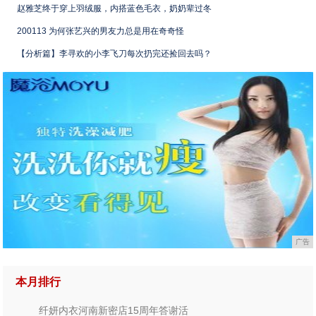
赵雅芝终于穿上羽绒服，内搭蓝色毛衣，奶奶辈过冬
200113 为何张艺兴的男友力总是用在奇奇怪
【分析篇】李寻欢的小李飞刀每次扔完还捡回去吗？
广告
本月排行
纤妍内衣河南新密店15周年答谢活