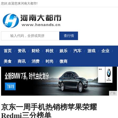
您好,欢迎您来河南大都市!
首页
资讯
财经
科技
娱乐
汽车
游戏
企业
/
/
/
/
/
/
/
/
美食
商讯
消费
时尚
微商
/
/
/
/
广告
京东一周手机热销榜苹果荣耀
Redmi三分榜单