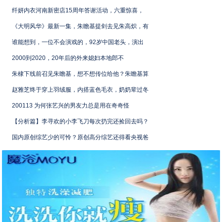
纤妍内衣河南新密店15周年答谢活动，六重惊喜，
《大明风华》最新一集，朱瞻基提剑去见朱高炽，有
谁能想到，一位不会演戏的，92岁中国老头，演出
2000到2020，20年后的外来媳妇本地郎不
朱棣下线前召见朱瞻基，想不想传位给他？朱瞻基算
赵雅芝终于穿上羽绒服，内搭蓝色毛衣，奶奶辈过冬
200113 为何张艺兴的男友力总是用在奇奇怪
【分析篇】李寻欢的小李飞刀每次扔完还捡回去吗？
国内原创综艺少的可怜？原创高分综艺还得看央视爸