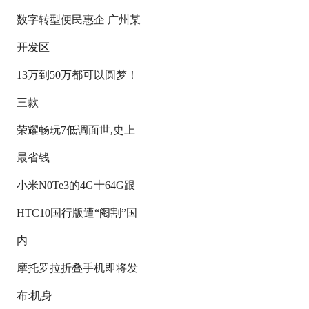
数字转型便民惠企 广州某
开发区
13万到50万都可以圆梦！
三款
荣耀畅玩7低调面世,史上
最省钱
小米N0Te3的4G十64G跟
HTC10国行版遭“阉割”国
内
摩托罗拉折叠手机即将发
布:机身