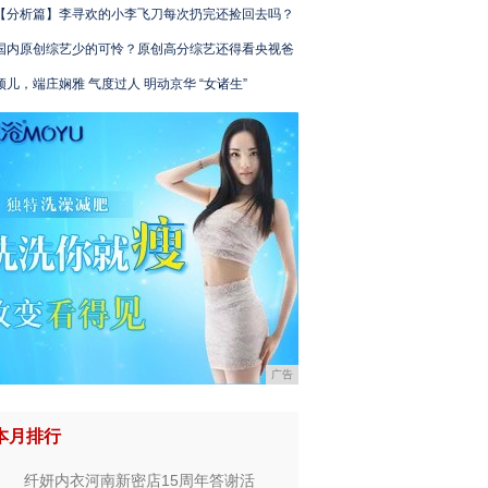
【分析篇】李寻欢的小李飞刀每次扔完还捡回去吗？
国内原创综艺少的可怜？原创高分综艺还得看央视爸
颖儿，端庄娴雅 气度过人 明动京华 “女诸生”
广告
本月排行
纤妍内衣河南新密店15周年答谢活