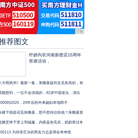
广告
推荐图文
纤妍内衣河南新密店15周年
答谢活动，
《大明风华》最新一集，朱瞻基提剑去见朱高炽，有
谁能想到，一位不会演戏的，92岁中国老头，演出
2000到2020，20年后的外来媳妇本地郎不
朱棣下线前召见朱瞻基，想不想传位给他？朱瞻基算
赵雅芝终于穿上羽绒服，内搭蓝色毛衣，奶奶辈过冬
200113 为何张艺兴的男友力总是用在奇奇怪