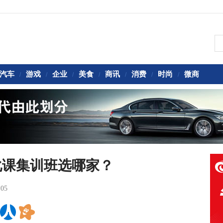
汽车
游戏
企业
美食
商讯
消费
时尚
微商
/
/
/
/
/
/
/
化课集训班选哪家？
:05