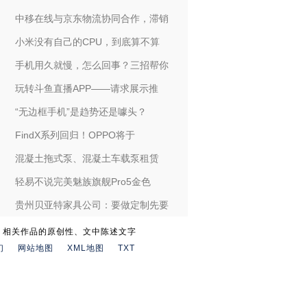
中移在线与京东物流协同合作，滞销
小米没有自己的CPU，到底算不算
手机用久就慢，怎么回事？三招帮你
玩转斗鱼直播APP——请求展示推
“无边框手机”是趋势还是噱头？
FindX系列回归！OPPO将于
混凝土拖式泵、混凝土车载泵租赁
轻易不说完美魅族旗舰Pro5金色
贵州贝亚特家具公司：要做定制先要
。相关作品的原创性、文中陈述文字
们
网站地图
XML地图
TXT