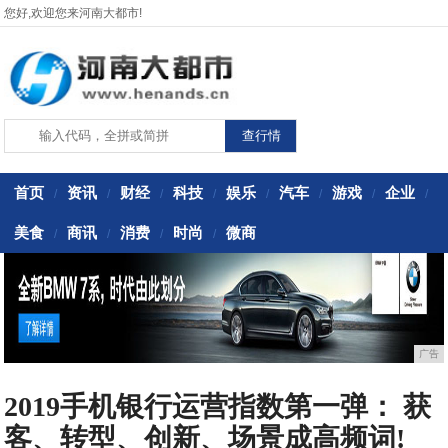
您好,欢迎您来河南大都市!
首页
资讯
财经
科技
娱乐
汽车
游戏
企业
/
/
/
/
/
/
/
/
美食
商讯
消费
时尚
微商
/
/
/
/
广告
2019手机银行运营指数第一弹： 获
客、转型、创新、场景成高频词!