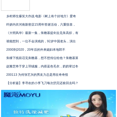
乡村师生爆笑大作战 电影《树上有个好地方》爱奇
纤妍内衣河南新密店15周年答谢活动，六重惊喜，
《大明风华》最新一集，朱瞻基提剑去见朱高炽，有
谁能想到，一位不会演戏的，92岁中国老头，演出
2000到2020，20年后的外来媳妇本地郎不
朱棣下线前召见朱瞻基，想不想传位给他？朱瞻基算
赵雅芝终于穿上羽绒服，内搭蓝色毛衣，奶奶辈过冬
200113 为何张艺兴的男友力总是用在奇奇怪
【分析篇】李寻欢的小李飞刀每次扔完还捡回去吗？