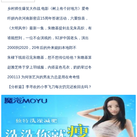
乡村师生爆笑大作战 电影《树上有个好地方》爱奇
纤妍内衣河南新密店15周年答谢活动，六重惊喜，
《大明风华》最新一集，朱瞻基提剑去见朱高炽，有
谁能想到，一位不会演戏的，92岁中国老头，演出
2000到2020，20年后的外来媳妇本地郎不
朱棣下线前召见朱瞻基，想不想传位给他？朱瞻基算
赵雅芝终于穿上羽绒服，内搭蓝色毛衣，奶奶辈过冬
200113 为何张艺兴的男友力总是用在奇奇怪
【分析篇】李寻欢的小李飞刀每次扔完还捡回去吗？