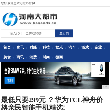
您好,欢迎您来河南大都市!
首页
资讯
财经
科技
娱乐
汽车
游戏
企业
/
/
/
/
/
/
/
/
美食
商讯
消费
时尚
微商
/
/
/
/
广告
最低只要299元 ？华为TCL神舟价
格亲民智能手机精选!