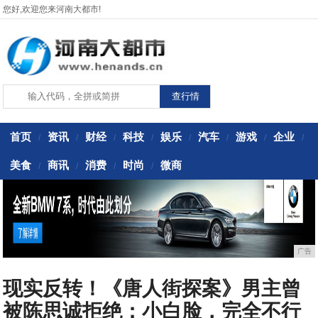
您好,欢迎您来河南大都市!
首页
资讯
财经
科技
娱乐
汽车
游戏
企业
/
/
/
/
/
/
/
/
美食
商讯
消费
时尚
微商
/
/
/
/
广告
现实反转！《唐人街探案》男主曾
被陈思诚拒绝：小白脸，完全不行