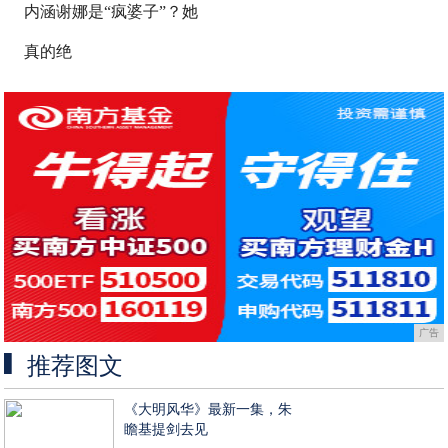
内涵谢娜是“疯婆子”？她
真的绝
广告
推荐图文
《大明风华》最新一集，朱
瞻基提剑去见