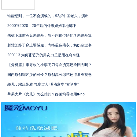
谁能想到，一位不会演戏的，92岁中国老头，演出
2000到2020，20年后的外来媳妇本地郎不
朱棣下线前召见朱瞻基，想不想传位给他？朱瞻基算
赵雅芝终于穿上羽绒服，内搭蓝色毛衣，奶奶辈过冬
200113 为何张艺兴的男友力总是用在奇奇怪
【分析篇】李寻欢的小李飞刀每次扔完还捡回去吗？
国内原创综艺少的可怜？原创高分综艺还得看央视爸
颖儿，端庄娴雅 气度过人 明动京华 “女诸生”
苹果大片《女儿》怎么拍的？好莱坞导演用iPho