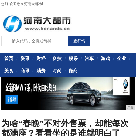
您好,欢迎您来河南大都市!
首页
资讯
财经
科技
娱乐
汽车
游戏
企业
/
/
/
/
/
/
/
/
美食
商讯
消费
时尚
微商
/
/
/
/
广告
为啥“春晚”不对外售票，却能每次
都满座？看看坐的是谁就明白了