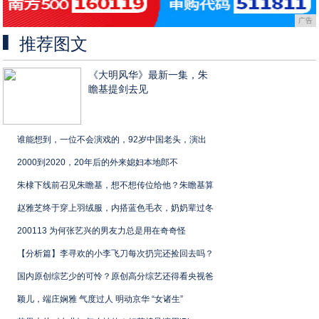
广告
推荐图文
《大明风华》最新一集，朱
瞻基提剑去见
谁能想到，一位不会演戏的，92岁中国老头，演出
2000到2020，20年后的外来媳妇本地郎不
朱棣下线前召见朱瞻基，想不想传位给他？朱瞻基算
赵雅芝终于穿上羽绒服，内搭蓝色毛衣，奶奶辈过冬
200113 为何张艺兴的男友力总是用在奇奇怪
【分析篇】李寻欢的小李飞刀每次扔完还捡回去吗？
国内原创综艺少的可怜？原创高分综艺还得看央视爸
颖儿，端庄娴雅 气度过人 明动京华 “女诸生”