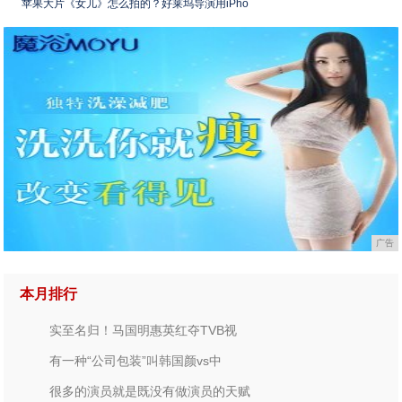
苹果大片《女儿》怎么拍的？好莱坞导演用iPho
广告
本月排行
实至名归！马国明惠英红夺TVB视
有一种“公司包装”叫韩国颜vs中
很多的演员就是既没有做演员的天赋