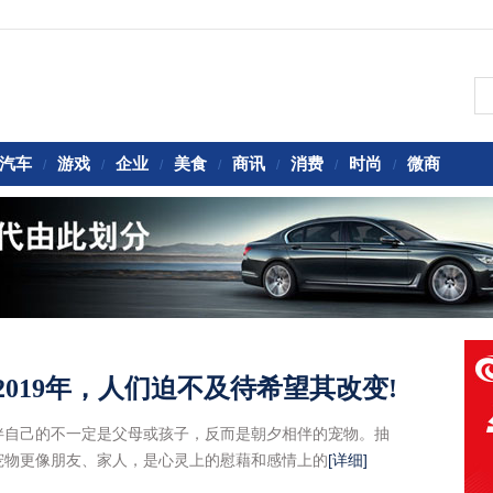
汽车
游戏
企业
美食
商讯
消费
时尚
微商
/
/
/
/
/
/
/
019年，人们迫不及待希望其改变!
伴自己的不一定是父母或孩子，反而是朝夕相伴的宠物。抽
宠物更像朋友、家人，是心灵上的慰藉和感情上的
[详细]