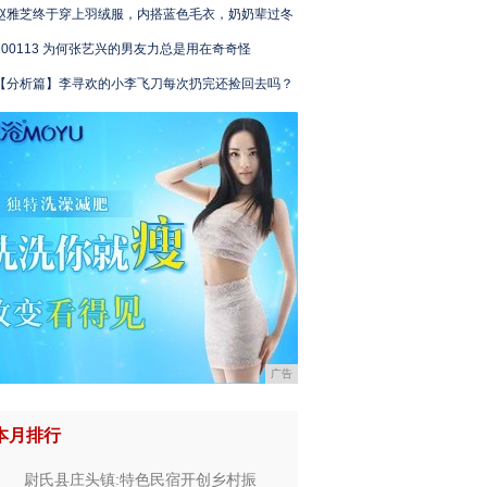
赵雅芝终于穿上羽绒服，内搭蓝色毛衣，奶奶辈过冬
200113 为何张艺兴的男友力总是用在奇奇怪
【分析篇】李寻欢的小李飞刀每次扔完还捡回去吗？
广告
本月排行
尉氏县庄头镇:特色民宿开创乡村振