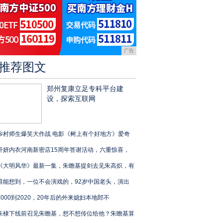
广告
推荐图文
郑州复康立足专科平台建
设，探索互联网
乡村师生爆笑大作战 电影《树上有个好地方》爱奇
纤妍内衣河南新密店15周年答谢活动，六重惊喜，
《大明风华》最新一集，朱瞻基提剑去见朱高炽，有
谁能想到，一位不会演戏的，92岁中国老头，演出
2000到2020，20年后的外来媳妇本地郎不
朱棣下线前召见朱瞻基，想不想传位给他？朱瞻基算