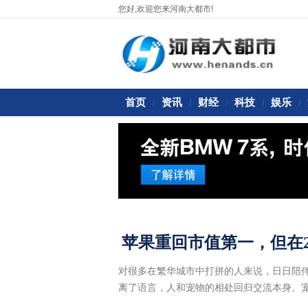
您好,欢迎您来河南大都市!
首页
资讯
财经
科技
娱乐
/
/
/
/
/
苹果重回市值第一，但在2
对很多在繁华城市中打拼的人来说，日日陪
离了语言，人和宠物的相处回归交流本身。