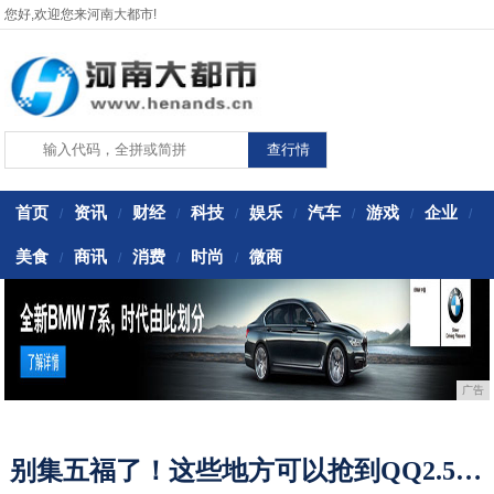
您好,欢迎您来河南大都市!
首页
资讯
财经
科技
娱乐
汽车
游戏
企业
/
/
/
/
/
/
/
/
美食
商讯
消费
时尚
微商
/
/
/
/
广告
别集五福了！这些地方可以抢到QQ2.5亿大额红包！!