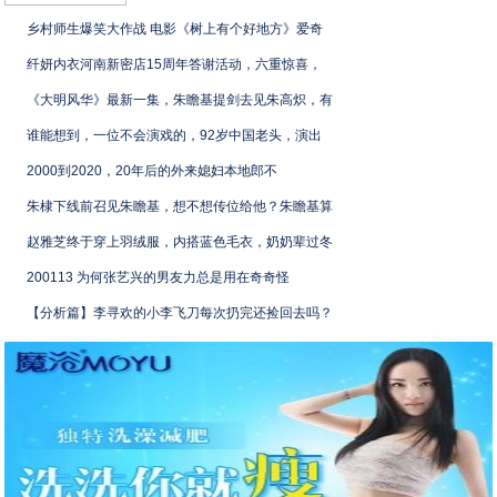
乡村师生爆笑大作战 电影《树上有个好地方》爱奇
纤妍内衣河南新密店15周年答谢活动，六重惊喜，
《大明风华》最新一集，朱瞻基提剑去见朱高炽，有
谁能想到，一位不会演戏的，92岁中国老头，演出
2000到2020，20年后的外来媳妇本地郎不
朱棣下线前召见朱瞻基，想不想传位给他？朱瞻基算
赵雅芝终于穿上羽绒服，内搭蓝色毛衣，奶奶辈过冬
200113 为何张艺兴的男友力总是用在奇奇怪
【分析篇】李寻欢的小李飞刀每次扔完还捡回去吗？