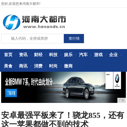
您好,欢迎您来河南大都市!
首页
资讯
财经
科技
娱乐
汽车
游戏
企业
/
/
/
/
/
/
/
/
美食
商讯
消费
时尚
微商
/
/
/
/
广告
安卓最强平板来了！骁龙855，还有
这一苹果都做不到的技术