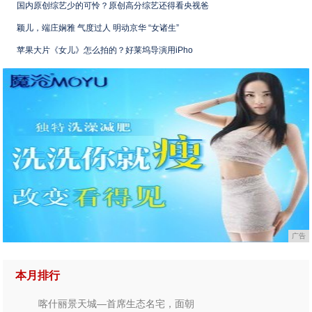
国内原创综艺少的可怜？原创高分综艺还得看央视爸
颖儿，端庄娴雅 气度过人 明动京华 “女诸生”
苹果大片《女儿》怎么拍的？好莱坞导演用iPho
广告
本月排行
喀什丽景天城—首席生态名宅，面朝