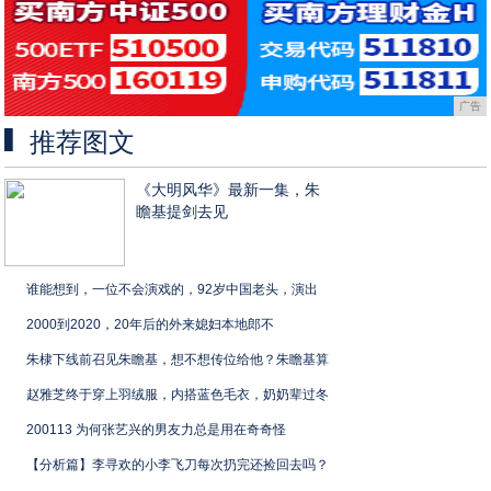
广告
推荐图文
《大明风华》最新一集，朱
瞻基提剑去见
谁能想到，一位不会演戏的，92岁中国老头，演出
2000到2020，20年后的外来媳妇本地郎不
朱棣下线前召见朱瞻基，想不想传位给他？朱瞻基算
赵雅芝终于穿上羽绒服，内搭蓝色毛衣，奶奶辈过冬
200113 为何张艺兴的男友力总是用在奇奇怪
【分析篇】李寻欢的小李飞刀每次扔完还捡回去吗？