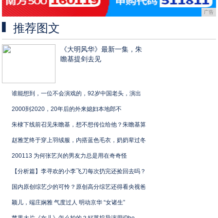
广告
推荐图文
《大明风华》最新一集，朱
瞻基提剑去见
谁能想到，一位不会演戏的，92岁中国老头，演出
2000到2020，20年后的外来媳妇本地郎不
朱棣下线前召见朱瞻基，想不想传位给他？朱瞻基算
赵雅芝终于穿上羽绒服，内搭蓝色毛衣，奶奶辈过冬
200113 为何张艺兴的男友力总是用在奇奇怪
【分析篇】李寻欢的小李飞刀每次扔完还捡回去吗？
国内原创综艺少的可怜？原创高分综艺还得看央视爸
颖儿，端庄娴雅 气度过人 明动京华 “女诸生”