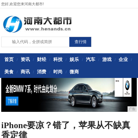
您好,欢迎您来河南大都市!
首页
资讯
财经
科技
娱乐
汽车
游戏
企业
/
/
/
/
/
/
/
/
美食
商讯
消费
时尚
微商
/
/
/
/
广告
iPhone要凉？错了，苹果从不缺真
香定律