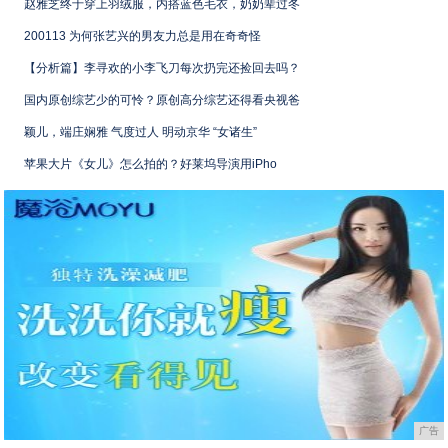
赵雅芝终于穿上羽绒服，内搭蓝色毛衣，奶奶辈过冬
200113 为何张艺兴的男友力总是用在奇奇怪
【分析篇】李寻欢的小李飞刀每次扔完还捡回去吗？
国内原创综艺少的可怜？原创高分综艺还得看央视爸
颖儿，端庄娴雅 气度过人 明动京华 “女诸生”
苹果大片《女儿》怎么拍的？好莱坞导演用iPho
广告