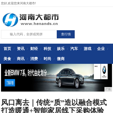
您好,欢迎您来河南大都市!
首页
资讯
财经
科技
娱乐
汽车
游戏
企业
/
/
/
/
/
/
/
/
美食
商讯
消费
时尚
微商
/
/
/
/
广告
风口离去｜传统“质”造以融合模式
打造暖通+智能家居线下采购体验